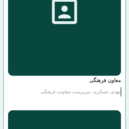
معاون فرهنگی
مهدی عسکری- سرپرست معاونت فرهنگی