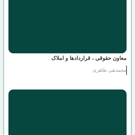
معاون حقوقی ، قراردادها و املاک
محمدتقی طاهری