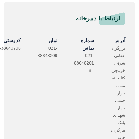
ارتباط با دبیرخانه
آدرس
شماره
نمابر
کد پستی
تماس
بزرگراه
021-
538640796
حقانی
021-
88648209
شرق،
88648201
خروجی
- 8
کتابخانه
ملی،
بلوار
حبیبی،
بلوار
شهدای
بانک
مرکزی،
خانه